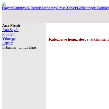
Players
Pairings & Results
Standings
Cross Table
PGN
Kategori Ödüller
Ana Menü
Ana Sayfa
Program
Yönerge
Kategoriye henüz dosya yüklenmemiş
İletişim