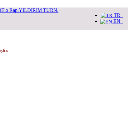
i
Elo Rap.
YILDIRIM TURN.
TR
EN
tir.